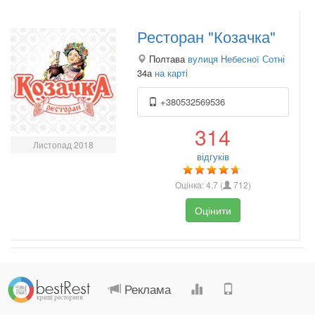
Ресторан "Козачка"
Полтава
вулиця Небесної Сотні
34а
на карті
+380532569536
314
Листопад 2018
відгуків
Оцінка:
4.7
(
712
)
Оцінити
.
.
.
.
Реклама