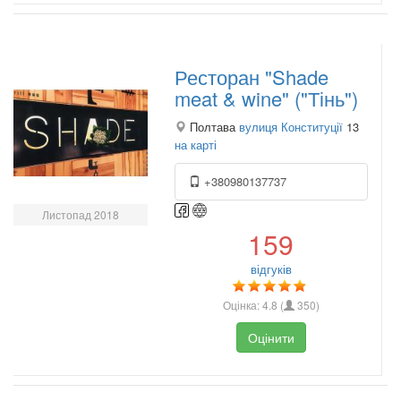
Ресторан "Shade
meat & wine" ("Тінь")
Полтава
вулиця Конституції
13
на карті
+380980137737
Листопад 2018
159
відгуків
Оцінка:
4.8
(
350
)
Оцінити