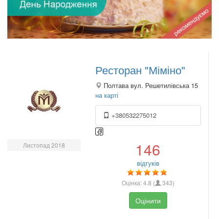
Ресторан "Міміно"
Полтава вул. Решетилівська 15
на карті
+380532275012
146
Листопад 2018
відгуків
Оцінка:
4.8
(
343
)
Оцінити