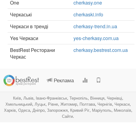
One
cherkasy.one
Черкаські
cherkaski.info
Черкаси в тренді
cherkasy-trend.in.ua
Yes Черкаси
yes-cherkasy.com.ua
BestRest Ресторани
cherkasy.bestrest.com.ua
Черкас
.
.
.
.
Реклама
Київ
,
Львів
,
Івано-Франківськ
,
Тернопіль
,
Вінниця
,
Чернівці
,
Хмельницький
,
Луцьк
,
Рівне
,
Житомир
,
Полтава
,
Чернігів
,
Черкаси
,
Харків
,
Одеса
,
Дніпро
,
Запорожжя
,
Кривий Ріг
,
Маріуполь
,
Миколаїв
,
Сайти
.