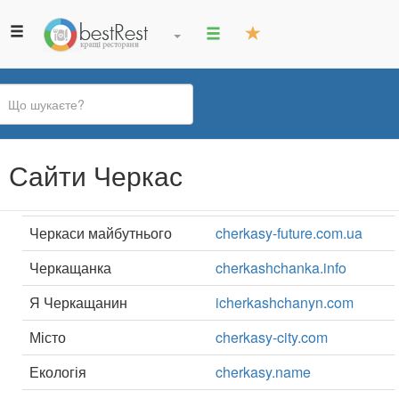
Ви
Сайти Черкас
є
тут
Черкаси майбутнього
cherkasy-future.com.ua
Черкащанка
cherkashchanka.info
Я Черкащанин
icherkashchanyn.com
Місто
cherkasy-city.com
Екологія
cherkasy.name