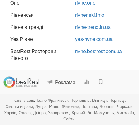
One
rivne.one
Рівненські
rivnenski.info
Рівне в тренді
rivne-trend.in.ua
Yes Рівне
yes-rivne.com.ua
BestRest Ресторани
rivne.bestrest.com.ua
Рівного
.
.
.
.
Реклама
Київ
,
Львів
,
Івано-Франківськ
,
Тернопіль
,
Вінниця
,
Чернівці
,
Хмельницький
,
Луцьк
,
Рівне
,
Житомир
,
Полтава
,
Чернігів
,
Черкаси
,
Харків
,
Одеса
,
Дніпро
,
Запорожжя
,
Кривий Ріг
,
Маріуполь
,
Миколаїв
,
Сайти
.