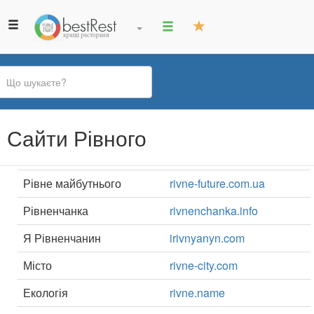
Ви
Сайти Рівного
є
тут
Рівне майбутнього
rivne-future.com.ua
Рівненчанка
rivnenchanka.info
Я Рівненчанин
irivnyanyn.com
Місто
rivne-city.com
Екологія
rivne.name