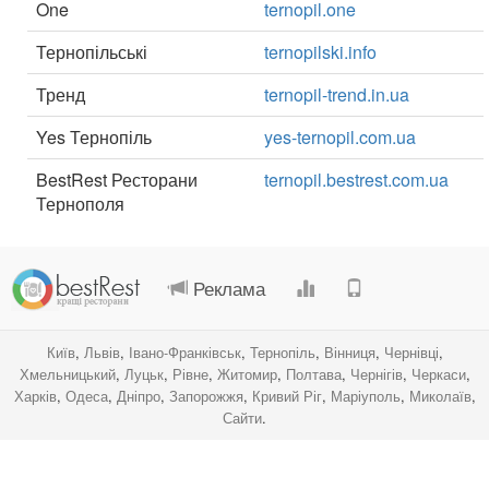
One
ternopil.one
Тернопільські
ternopilski.info
Тренд
ternopil-trend.in.ua
Yes Тернопіль
yes-ternopil.com.ua
BestRest Ресторани
ternopil.bestrest.com.ua
Тернополя
.
.
.
.
Реклама
Київ
,
Львів
,
Івано-Франківськ
,
Тернопіль
,
Вінниця
,
Чернівці
,
Хмельницький
,
Луцьк
,
Рівне
,
Житомир
,
Полтава
,
Чернігів
,
Черкаси
,
Харків
,
Одеса
,
Дніпро
,
Запорожжя
,
Кривий Ріг
,
Маріуполь
,
Миколаїв
,
Сайти
.