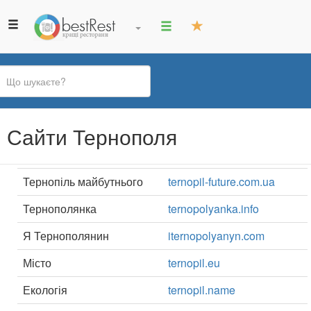
Ви
Сайти Тернополя
є
тут
Тернопіль майбутнього
ternopil-future.com.ua
Тернополянка
ternopolyanka.info
Я Тернополянин
iternopolyanyn.com
Місто
ternopil.eu
Екологія
ternopil.name