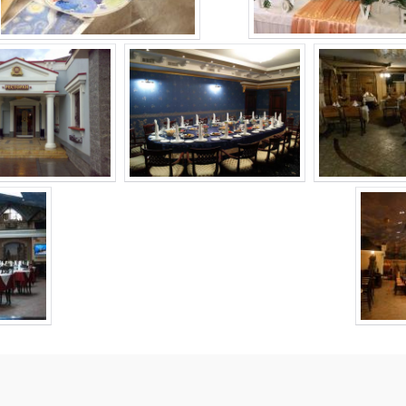
.
.
.
.