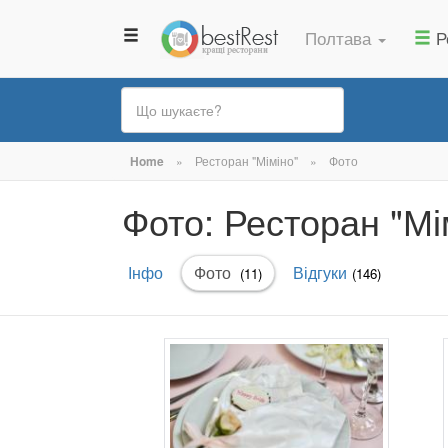
Полтава
Р
Ви
Home
»
Ресторан "Міміно"
»
Фото
є
Фото: Ресторан "Мі
тут
Первинні
Інфо
Фото
(активна
Відгуки
(11)
(146)
вкладки
вкладка)