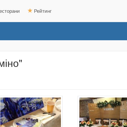
есторани
Рейтинг
міно"