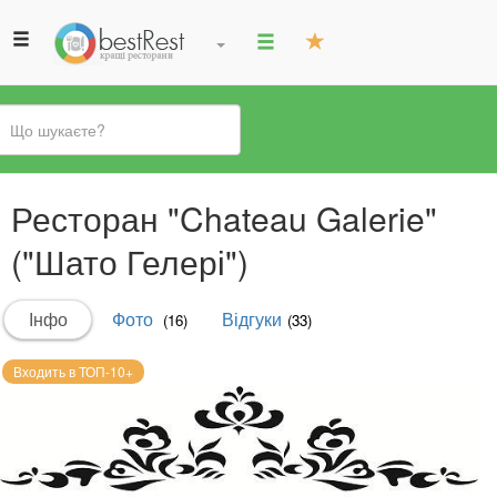
Ви
Ресторан "Chateau Galerie"
є
тут
("Шато Гелері")
Первинні
Інфо
(активна
Фото
Відгуки
(16)
(33)
вкладки
вкладка)
Входить в ТОП-10+