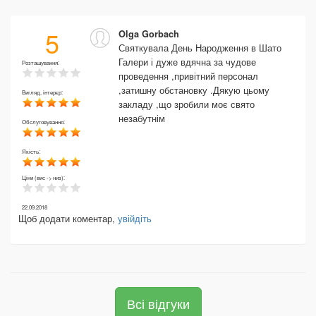
5
Olga Gorbach
Святкувала День Народження в Шато
Галери і дуже вдячна за чудове
Розташування:
проведення ,привітний персонал
,затишну обстановку .Дякую цьому
Вигляд, інтерєр:
закладу ,що зробили моє свято
незабутнім
Обслуговування:
Якість:
Ціни (вис -> низ):
22.09.2018
Щоб додати коментар,
увійдіть
Всі відгуки