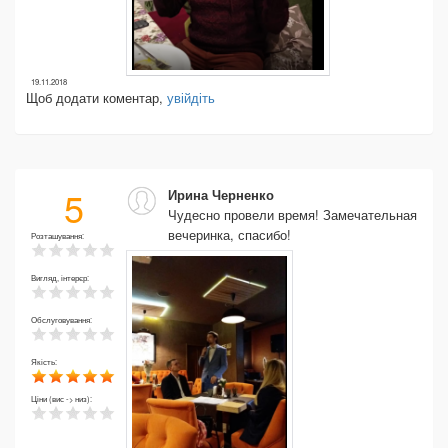
19.11.2018
Щоб додати коментар,
увійдіть
5
Ирина Черненко
Чудесно провели время! Замечательная
вечеринка, спасибо!
Розташування:
Вигляд, інтерєр:
Обслуговування:
Якість:
Ціни (вис -> низ):