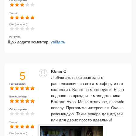
Обслуговування:
Якість:
Ціни (вис -> низ):
26.11.2018
Щоб додати коментар,
увійдіть
5
Юлия С
Люблю этот ресторан за его
расположение, за его атмосферу и его
Розташування:
коллектив. Вложено много души. Была
недавно на празднике молодого вина
Вигляд, інтерєр:
Божоле Нуво. Меню отличное, спасибо
повару. Программа интересная. Очень
Обслуговування:
рекомендую. Такие вечера для друзей
или для двоих просто идеальны!
Якість:
Ціни (вис -> низ):