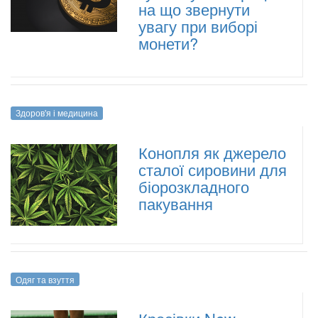
на що звернути
увагу при виборі
монети?
Здоров'я і медицина
Конопля як джерело
сталої сировини для
біорозкладного
пакування
Одяг та взуття