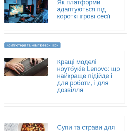
Як платформи
адаптуються під
короткі ігрові сесії
Комп'ютери та комп'ютерні ігри
Кращі моделі
ноутбуків Lenovo: що
найкраще підійде і
для роботи, і для
дозвілля
Супи та страви для