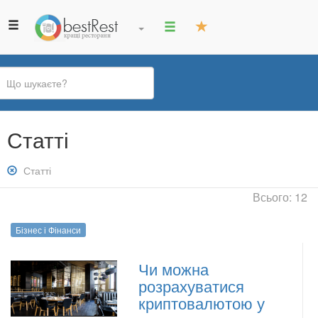
Ви
Статті
є
тут
Зняти
Статті
фільтр:
Всього: 12
Статті
Бізнес і Фінанси
Чи можна
розрахуватися
криптовалютою у