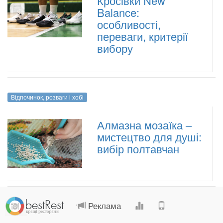
Кросівки New
Balance:
особливості,
переваги, критерії
вибору
Відпочинок, розваги і хобі
Алмазна мозаїка –
мистецтво для душі:
вибір полтавчан
.
.
.
.
Реклама