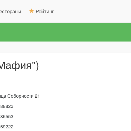
естораны
Рейтинг
"Мафия")
ица Соборности
21
088823
085553
959222