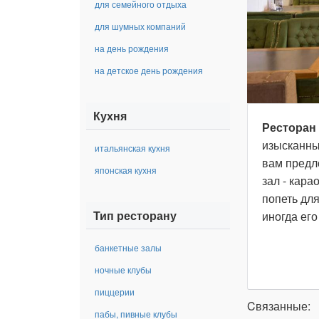
для семейного отдыха
для шумных компаний
на день рождения
на детское день рождения
Кухня
Ресторан 
изысканны
итальянская кухня
вам предл
японская кухня
зал - кар
попеть для
Тип ресторану
иногда ег
банкетные залы
ночные клубы
пиццерии
Cвязанные:
пабы, пивные клубы