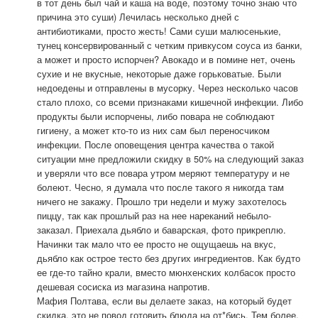
в тот день был чай и каша на воде, поэтому точно знаю что
причина это суши) Лечилась несколько дней с
антибиотиками, просто жесть! Сами суши малюсенькие,
тунец консервированный с четким привкусом соуса из банки,
а может и просто испорчен? Авокадо и в помине нет, очень
сухие и не вкусные, некоторые даже горьковатые. Были
недоедены и отправлены в мусорку. Через несколько часов
стало плохо, со всеми признаками кишечной инфекции. Либо
продукты были испорчены, либо повара не соблюдают
гигиену, а может кто-то из них сам был переносчиком
инфекции. После оповещения центра качества о такой
ситуации мне предложили скидку в 50% на следующий заказ
и уверяли что все повара утром меряют температуру и не
болеют. Чесно, я думала что после такого я никогда там
ничего не закажу. Прошло три недели и мужу захотелось
пиццу, так как прошлый раз на нее нареканий небыло-
заказал. Приехала дьябло и баварская, фото прикреплю.
Начинки так мало что ее просто не ощущаешь на вкус,
дьябло как острое тесто без других ингредиентов. Как будто
ее где-то тайно крали, вместо мюнхенских колбасок просто
дешевая сосиска из магазина напротив.
Мафия Полтава, если вы делаете заказ, на который будет
скидка, это не повод готовить блюда на от*бись. Тем более,