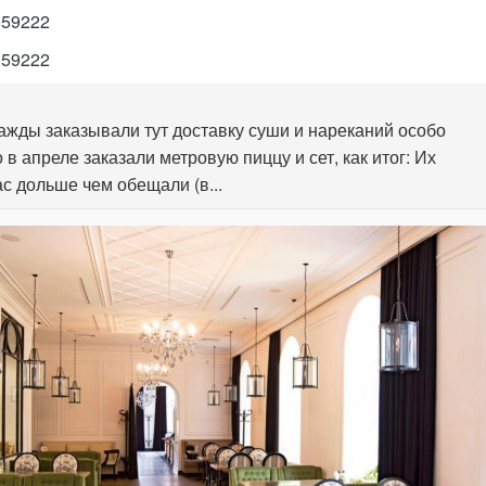
959222
959222
жды заказывали тут доставку суши и нареканий особо
 в апреле заказали метровую пиццу и сет, как итог: Их
ас дольше чем обещали (в...