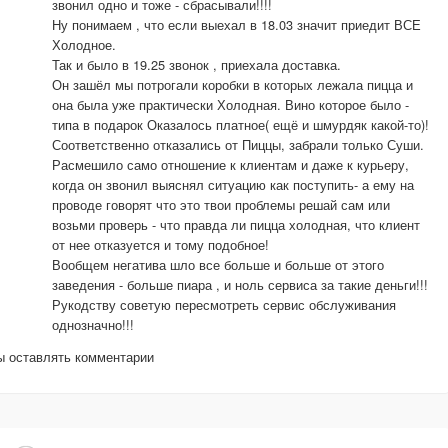
звонил одно и тоже - сбрасывали!!!!
Ну понимаем , что если выехал в 18.03 значит приедит ВСЕ
Холодное.
Так и было в 19.25 звонок , приехала доставка.
Он зашёл мы потрогали коробки в которых лежала пицца и
она была уже практически Холодная. Вино которое было -
типа в подарок Оказалось платное( ещё и шмурдяк какой-то)!
Соответственно отказались от Пиццы, забрали только Суши.
Расмешило само отношение к клиентам и даже к курьеру,
когда он звонил выяснял ситуацию как поступить- а ему на
проводе говорят что это твои проблемы решай сам или
возьми проверь - что правда ли пицца холодная, что клиент
от нее отказуется и тому подобное!
Вообщем негатива шло все больше и больше от этого
заведения - больше пиара , и ноль сервиса за такие деньги!!!
Рукодству советую пересмотреть сервис обслуживания
однозначно!!!
бы оставлять комментарии