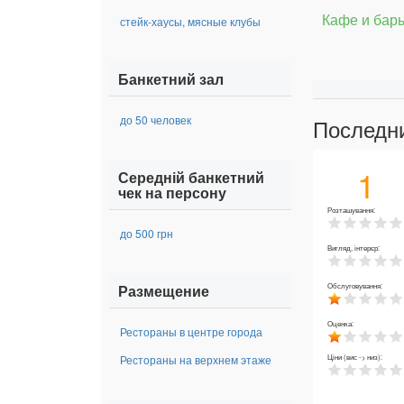
Кафе и бар
стейк-хаусы, мясные клубы
Банкетний зал
до 50 человек
Последн
1
Середній банкетний
чек на персону
Розташування:
до 500 грн
Вигляд, інтерєр:
Размещение
Обслуговування:
Оценка:
Рестораны в центре города
Рестораны на верхнем этаже
Ціни (вис -> низ):