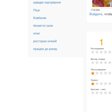
швидке харчування
Піца
17.05.2020
Войдите
, что
Ковбаски
бенкетні зали
нічні
1
ресторан нічний
працює до ранку.
Розташування:
Вигляд, інтерєр:
Обслуговування:
Оценка:
Ціни (вис -> низ):