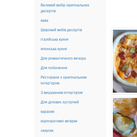
Великий вибір оригінальних
десертів
кава
Широкий вибів десертів
італійська кухня
японська кухня
Для романтичного вечора
Для побачення
Ресторани з оригінальним
інтер’єром
З вишуканим інтер’єром
Для ділових зустрічей
караоке
корпоративні вечірки
закуски