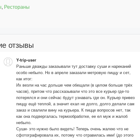
ы
,
Рестораны
ие отзывы
Y-trip-user
Раньше дважды заказывали тут доставку суши и нареканий
особо небыло. Но в апреле заказали метровую пиццу и сет,
как итог:
Их везли на час дольше чем обещали (в целом больше трёх
часов), притом что рассказывали что это все курьер где-то
потерялся и они сейчас будут узнавать где он. Курьер привез
пиццу ещё теплой, а значит ехал не долго, долго делали сам
заказ и свалили вину на курьера. К пицце вопросов нет, так
как она подвергалась термообработке, ее ел муж и жалоб
небыло.
Суши- это нужно было видеть! Теперь очень жалею что не
сфотографировала их, потому что отравилась ими! (до этого