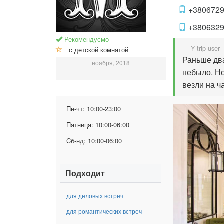
+380672
+380632
Рекомендуємо
— Y-trip-user
с детской комнатой
Раньше два
ноября, 2018
небыло. Но
везли на ч
Пн-чт:
10:00-23:00
Пятниця:
10:00-06:00
Cб-нд:
10:00-06:00
Подходит
для деловых встреч
для романтических встреч