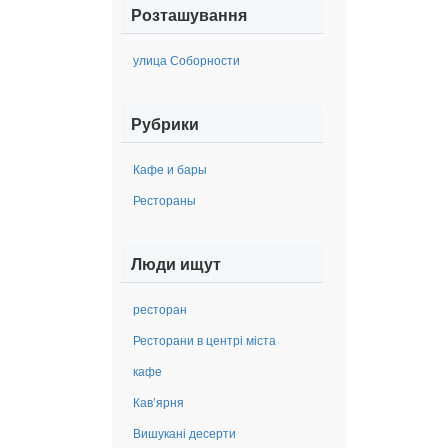
Розташування
улица Соборности
Рубрики
Кафе и бары
Рестораны
Люди ищут
ресторан
Ресторани в центрі міста
кафе
Кав’ярня
Вишукані десерти